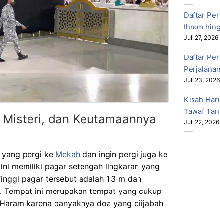
Daftar Per
Ihram hin
Juli 27, 2026
Daftar Pe
Perjalanan
Juli 23, 2026
Kisah Har
Tawaf Tan
ah, Misteri, dan Keutamaannya
Juli 22, 2026
 yang pergi ke
Mekah
dan ingin pergi juga ke
u ini memiliki pagar setengah lingkaran yang
Tinggi pagar tersebut adalah 1,3 m dan
r. Tempat ini merupakan tempat yang cukup
l Haram karena banyaknya doa yang diijabah