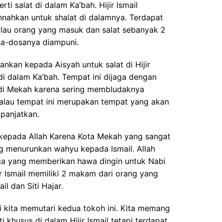
rti salat di dalam Ka’bah. Hijir Ismail
nahkan untuk shalat di dalamnya. Terdapat
lau orang yang masuk dan salat sebanyak 2
osa-dosanya diampuni.
kan kepada Aisyah untuk salat di Hijir
 di dalam Ka’bah. Tempat ini dijaga dengan
 di Mekah karena sering membludaknya
kalau tempat ini merupakan tempat yang akan
 panjatkan.
 kepada Allah Karena Kota Mekah yang sangat
g menurunkan wahyu kepada Ismail. Allah
a yang memberikan hawa dingin untuk Nabi
jir Ismail memiliki 2 makam dari orang yang
il dan Siti Hajar.
 kita memutari kedua tokoh ini. Kita memang
 khusus di dalam Hijir Ismail tetapi terdapat