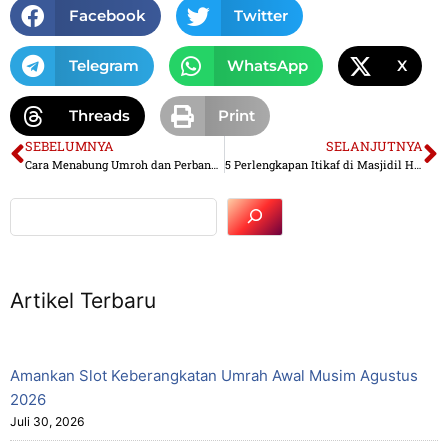
Facebook
Twitter
Telegram
WhatsApp
X
Threads
Print
SEBELUMNYA
SELANJUTNYA
Cara Menabung Umroh dan Perbankan Syariah
5 Perlengkapan Itikaf di Masjidil Haram yang Dianjurkan di Bawa
Artikel Terbaru
Amankan Slot Keberangkatan Umrah Awal Musim Agustus
2026
Juli 30, 2026