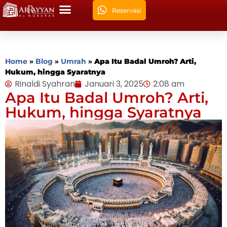
Reservasi
Home
»
Blog
»
Umrah
»
Apa Itu Badal Umroh? Arti,
Hukum, hingga Syaratnya
Rinaldi Syahran
Januari 3, 2025
2:08 am
Apa Itu Badal Umroh? Arti,
Hukum, hingga Syaratnya