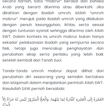
Secara harfiah, kata “mabrur” berasal dari bahasa
Arab yang berarti diterima atau diberkahi. Jika
dikaitkan dengan ibadah umroh, istilah “umroh
mabrur” merujuk pada ibadah umroh yang dilakukan
dengan penuh kesungguhan, ikhlas, serta sesuai
dengan tuntunan syariat sehingga diterima oleh Allah
SWT. Dalam konteks ini, umroh mabrur bukan hanya
sekadar pelaksanaan ibadah yang sempurna secara
fisik, tetapi juga mencakup penghayatan dan
perubahan sikap serta perilaku yang lebih baik
setelah kembali dari Tanah Suci.
Tanda-tanda umroh mabrur dapat dilihat dari
perubahan diri seseorang yang semakin bertakwa
dan istiqamah dalam menjalankan perintah Allah SWT.
Rasulullah SAW pernah bersabda:
العُمْرَةُ إِلَى الْعُمْرَةِ كَفَّارَةٌ لِمَا بَيْنَهُمَا، وَالْحَجُّ الْمَبْرُوْرُ لَيْسَ لَهُ جَزَاءٌ إِلاَّ
الْجَنَّةُ