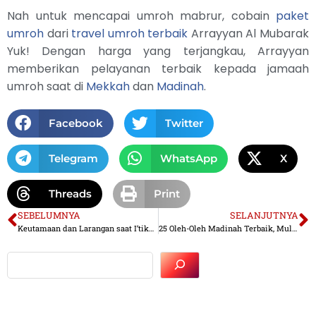
Nah untuk mencapai umroh mabrur, cobain
paket
umroh
dari
travel umroh terbaik
Arrayyan Al Mubarak
Yuk! Dengan harga yang terjangkau, Arrayyan
memberikan pelayanan terbaik kepada jamaah
umroh saat di
Mekkah
dan
Madinah
.
Facebook
Twitter
Telegram
WhatsApp
X
Threads
Print
SEBELUMNYA
SELANJUTNYA
Keutamaan dan Larangan saat I’tikaf di Masjidil Haram
25 Oleh-Oleh Madinah Terbaik, Mulai Dari Makanan hingga Souvenir Populer