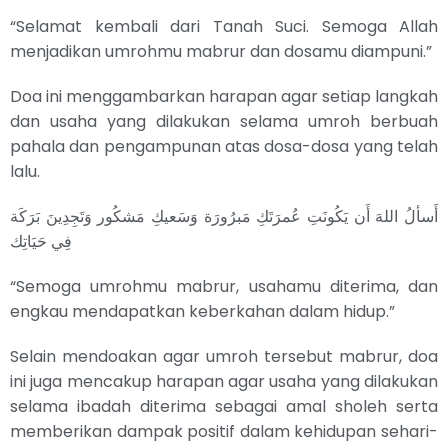
“Selamat kembali dari Tanah Suci. Semoga Allah
menjadikan umrohmu mabrur dan dosamu diampuni.”
Doa ini menggambarkan harapan agar setiap langkah
dan usaha yang dilakukan selama umroh berbuah
pahala dan pengampunan atas dosa-dosa yang telah
lalu.
أَسألُ اللهَ أَن يَكُونَتِ عُمرَتَكِ مَبرُورَة وَسَعيكِ مَشكُور وَتَجِدِينَ بَرَكَة
فِي حَيَاتِك
“Semoga umrohmu mabrur, usahamu diterima, dan
engkau mendapatkan keberkahan dalam hidup.”
Selain mendoakan agar umroh tersebut mabrur, doa
ini juga mencakup harapan agar usaha yang dilakukan
selama ibadah diterima sebagai amal sholeh serta
memberikan dampak positif dalam kehidupan sehari-