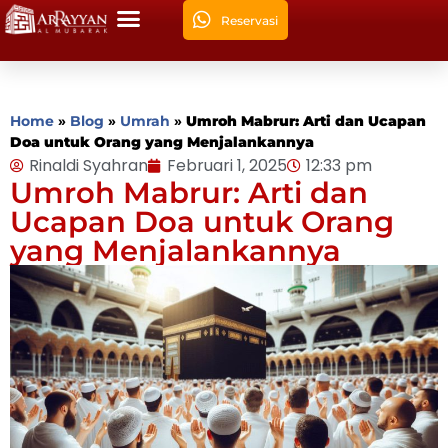
Reservasi
Home
»
Blog
»
Umrah
»
Umroh Mabrur: Arti dan Ucapan
Doa untuk Orang yang Menjalankannya
Rinaldi Syahran
Februari 1, 2025
12:33 pm
Umroh Mabrur: Arti dan
Ucapan Doa untuk Orang
yang Menjalankannya