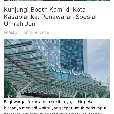
Kunjungi Booth Kami di Kota
Kasablanka: Penawaran Spesial
Umrah Juni
PROMO
·
APRIL 6, 2026
Bagi warga Jakarta dan sekitarnya, akhir pekan
biasanya menjadi waktu yang tepat untuk berkumpul