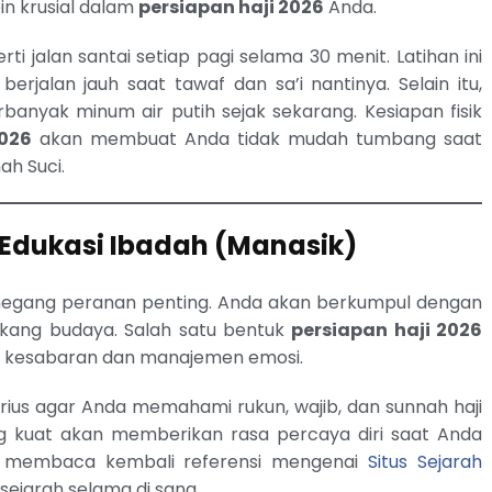
oin krusial dalam
persiapan haji 2026
Anda.
rti jalan santai setiap pagi selama 30 menit. Latihan ini
rjalan jauh saat tawaf dan sa’i nantinya. Selain itu,
banyak minum air putih sejak sekarang. Kesiapan fisik
2026
akan membuat Anda tidak mudah tumbang saat
h Suci.
Edukasi Ibadah (Manasik)
memegang peranan penting. Anda akan berkumpul dengan
lakang budaya. Salah satu bentuk
persiapan haji 2026
ih kesabaran dan manajemen emosi.
rius agar Anda memahami rukun, wajib, dan sunnah haji
 kuat akan memberikan rasa percaya diri saat Anda
sa membaca kembali referensi mengenai
Situs Sejarah
jarah selama di sana.