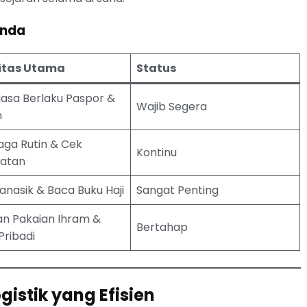
Anda
vitas Utama
Status
asa Berlaku Paspor &
Wajib Segera
n
aga Rutin & Cek
Kontinu
atan
anasik & Baca Buku Haji
Sangat Penting
an Pakaian Ihram &
Bertahap
Pribadi
gistik yang Efisien