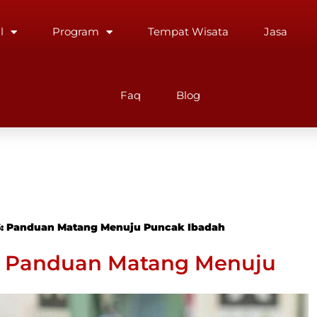
l
Program
Tempat Wisata
Jasa
Faq
Blog
26: Panduan Matang Menuju Puncak Ibadah
6: Panduan Matang Menuju