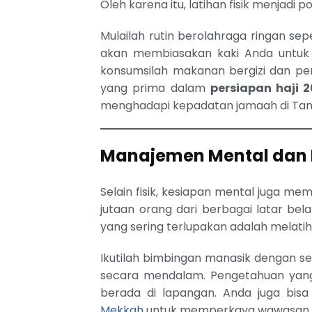
Oleh karena itu, latihan fisik menjadi p
Mulailah rutin berolahraga ringan sepe
akan membiasakan kaki Anda untuk be
konsumsilah makanan bergizi dan per
yang prima dalam
persiapan haji 
menghadapi kepadatan jamaah di Tana
Manajemen Mental dan 
Selain fisik, kesiapan mental juga 
jutaan orang dari berbagai latar be
yang sering terlupakan adalah melat
Ikutilah bimbingan manasik dengan se
secara mendalam. Pengetahuan yang
berada di lapangan. Anda juga bi
Mekkah
untuk memperkaya wawasan se