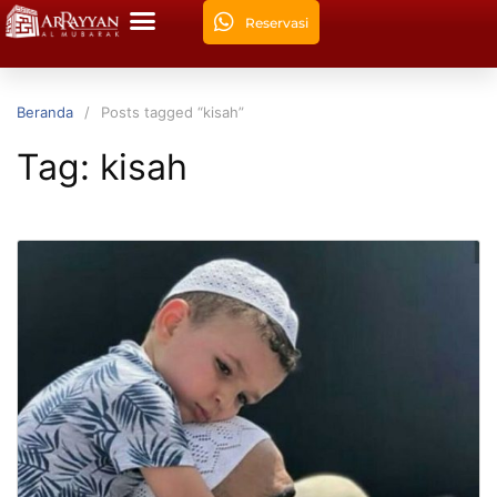
Reservasi
Beranda
Posts tagged “kisah”
Tag:
kisah