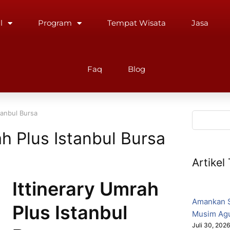
l
Program
Tempat Wisata
Jasa
Faq
Blog
tanbul Bursa
ah Plus Istanbul Bursa
Artikel
Ittinerary Umrah
Amankan S
Plus Istanbul
Musim Ag
Juli 30, 202