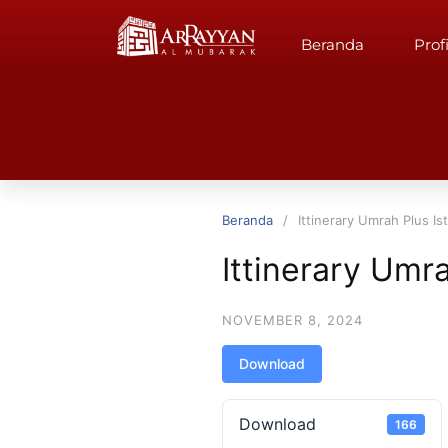
Beranda
Profi
Beranda
Ittinerary Umrah Plus Is
Ittinerary Umr
NOVEMBER 8, 2024
Download
Download
166