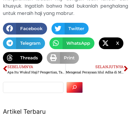
khusyuk. Ingatlah bahwa haid bukanlah penghalang
untuk meraih haji yang mabrur.
Facebook
Twitter
Telegram
WhatsApp
X
Threads
Print
SEBELUMNYA
SELANJUTNYA
Apa Itu Wukuf Haji? Pengertian, Tata Cara, hingga Jadwal 2025
Mengenal Perayaan Idul Adha di Mekkah, Arab Saudi
Artikel Terbaru