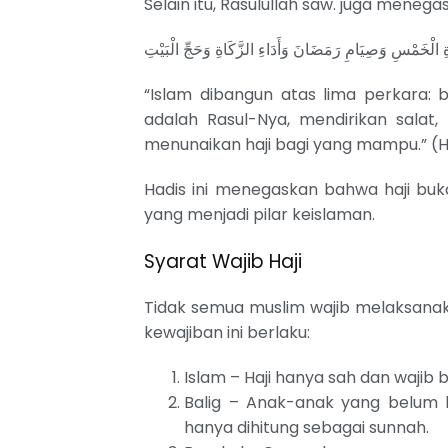
Selain itu, Rasulullah saw. juga meneg
 الْخَمْسِ وَصِيَامِ رَمَضَانَ وَأَدَاءِ الزَّكَاةِ وَحَجِّ الْبَيْتِ
“Islam dibangun atas lima perkara: 
adalah Rasul-Nya, mendirikan salat
menunaikan haji bagi yang mampu.” (H
Hadis ini menegaskan bahwa haji buk
yang menjadi pilar keislaman.
Syarat Wajib Haji
Tidak semua muslim wajib melaksanak
kewajiban ini berlaku:
Islam – Haji hanya sah dan wajib 
Balig – Anak-anak yang belum ba
hanya dihitung sebagai sunnah.