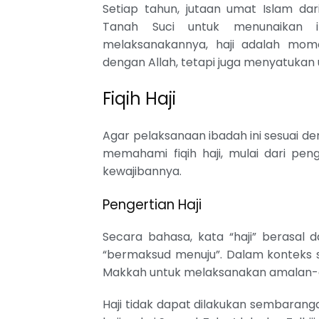
Setiap tahun, jutaan umat Islam da
Tanah Suci untuk menunaikan i
melaksanakannya, haji adalah mo
dengan Allah, tetapi juga menyatukan 
Fiqih Haji
Agar pelaksanaan ibadah ini sesuai de
memahami fiqih haji, mulai dari peng
kewajibannya.
Pengertian Haji
Secara bahasa, kata “haji” berasal dari bahasa Arab الحج ya
“bermaksud menuju”. Dalam konteks sy
Makkah untuk melaksanakan amalan-a
Haji tidak dapat dilakukan sembaran