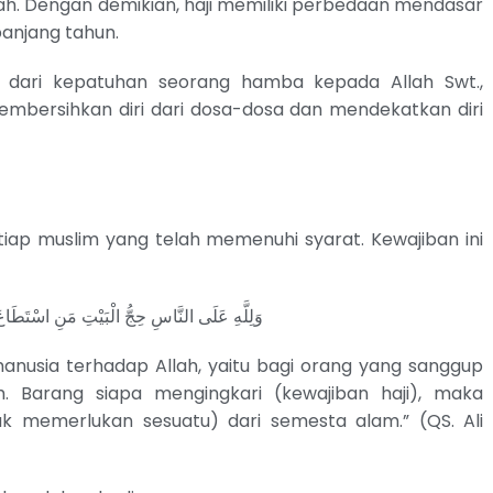
hijjah. Dengan demikian, haji memiliki perbedaan mendasar
anjang tahun.
si dari kepatuhan seorang hamba kepada Allah Swt.,
 membersihkan diri dari dosa-dosa dan mendekatkan diri
etiap muslim yang telah memenuhi syarat. Kewajiban ini
وَلِلَّهِ عَلَى النَّاسِ حِجُّ الْبَيْتِ مَنِ اسْتَطَاعَ إِ
manusia terhadap Allah, yaitu bagi orang yang sanggup
h. Barang siapa mengingkari (kewajiban haji), maka
k memerlukan sesuatu) dari semesta alam.” (QS. Ali