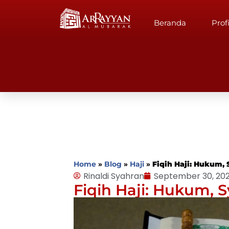
Beranda
Profi
Home
»
Blog
»
Haji
»
Fiqih Haji: Hukum,
Rinaldi Syahran
September 30, 20
Fiqih Haji: Hukum, 