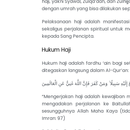
haji, yakni Syawal, Zulqa’dah, dan Zul
dengan umrah yang bisa dilakukan sep
Pelaksanaan haji adalah manifesta
sekaligus perjalanan spiritual untuk
kepada Sang Pencipta.
Hukum Haji
Hukum haji adalah fardhu ‘ain bagi s
ditegaskan langsung dalam Al-Qur’an:
لَيْهِ سَبِيلًا ۚ وَمَنْ كَفَرَ فَإِنَّ اللَّهَ غَنِيٌّ عَنِ الْعَالَمِينَ
“Mengerjakan haji adalah kewajiban 
mengadakan perjalanan ke Baitulla
sesungguhnya Allah Maha Kaya (tida
Imran: 97)