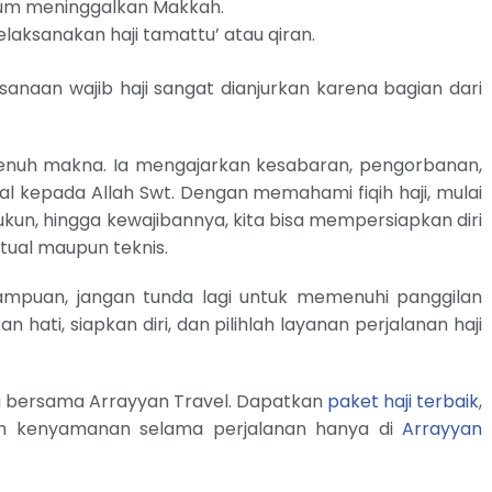
um meninggalkan Makkah.
aksanakan haji tamattu’ atau qiran.
sanaan wajib haji sangat dianjurkan karena bagian dari
penuh makna. Ia mengajarkan kesabaran, pengorbanan,
l kepada Allah Swt. Dengan memahami fiqih haji, mulai
rukun, hingga kewajibannya, kita bisa mempersiapkan diri
itual maupun teknis.
ampuan, jangan tunda lagi untuk memenuhi panggilan
n hati, siapkan diri, dan pilihlah layanan perjalanan haji
a bersama Arrayyan Travel. Dapatkan
paket haji terbaik
,
an kenyamanan selama perjalanan hanya di
Arrayyan