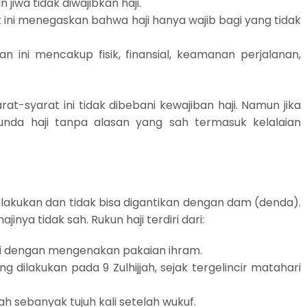
iwa tidak diwajibkan haji.
 ini menegaskan bahwa haji hanya wajib bagi yang tidak
 ini mencakup fisik, finansial, keamanan perjalanan,
-syarat ini tidak dibebani kewajiban haji. Namun jika
unda haji tanpa alasan yang sah termasuk kelalaian
ilakukan dan tidak bisa digantikan dengan dam (denda).
jinya tidak sah. Rukun haji terdiri dari:
ji dengan mengenakan pakaian ihram.
g dilakukan pada 9 Zulhijjah, sejak tergelincir matahari
ah sebanyak tujuh kali setelah wukuf.