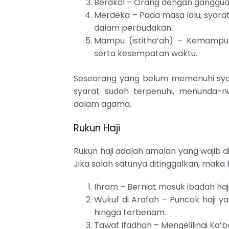
Berakal – Orang dengan gangguan j
Merdeka – Pada masa lalu, syarat
dalam perbudakan.
Mampu (istitha’ah) – Kemampuan
serta kesempatan waktu.
Seseorang yang belum memenuhi syarat
syarat sudah terpenuhi, menunda-n
dalam agama.
Rukun Haji
Rukun haji adalah amalan yang wajib d
Jika salah satunya ditinggalkan, maka ha
Ihram – Berniat masuk ibadah ha
Wukuf di Arafah – Puncak haji yan
hingga terbenam.
Tawaf Ifadhah – Mengelilingi Ka’b