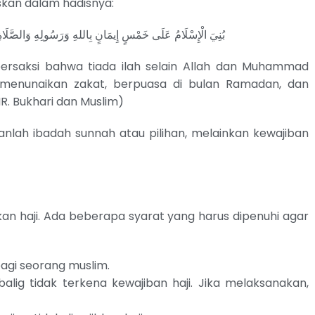
askan dalam hadisnya:
بُنِيَ الْإِسْلَامُ عَلَى خَمْسٍ إِيمَانٍ بِاللهِ وَرَسُولِهِ وَالصَّلَاةِ
bersaksi bahwa tiada ilah selain Allah dan Muhammad
, menunaikan zakat, berpuasa di bulan Ramadan, dan
R. Bukhari dan Muslim)
anlah ibadah sunnah atau pilihan, melainkan kewajiban
an haji. Ada beberapa syarat yang harus dipenuhi agar
bagi seorang muslim.
lig tidak terkena kewajiban haji. Jika melaksanakan,