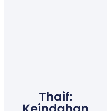
Thaif:
Keindahan