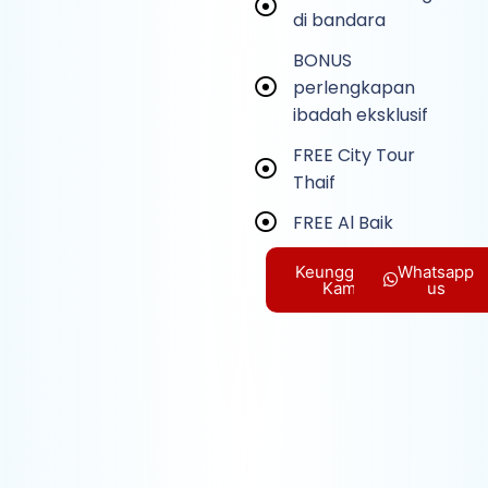
di bandara
BONUS
perlengkapan
ibadah eksklusif
FREE City Tour
Thaif
FREE Al Baik
Keunggulan
Whatsapp
Kami
us