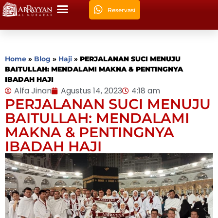
Reservasi
Home
»
Blog
»
Haji
»
PERJALANAN SUCI MENUJU
BAITULLAH: MENDALAMI MAKNA & PENTINGNYA
IBADAH HAJI
Alfa Jinan
Agustus 14, 2023
4:18 am
PERJALANAN SUCI MENUJU
BAITULLAH: MENDALAMI
MAKNA & PENTINGNYA
IBADAH HAJI