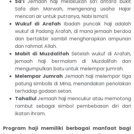
Sa’i
Jemaah haji melakukan sa’i antara bukit
Safa dan Marwah, mengenang usaha Hajar
mencari air untuk putranya, Nabi Isma’il.
Wukuf di Arafah
Ibadah puncak haji adalah
wukuf di Padang Arafah, di mana jemaah berdoa
dan bertakbir sambil mengharapkan ampunan
dan rahmat Allah.
Mabit di Muzdalifah
Setelah wukuf di Arafah,
jemaah haji bermalam di Muzdalifah dan
mengumpulkan batu untuk melempar jumrah.
Melempar Jumrah
Jemaah haji melempar tiga
patung simbolis di Mina, menandakan penolakan
terhadap godaan setan.
Tahallul
Jemaah haji mencukur atau memotong
rambut sebagai simbol pembebasan diri dari
ikatan ihram.
Program haji memiliki berbagai manfaat bagi