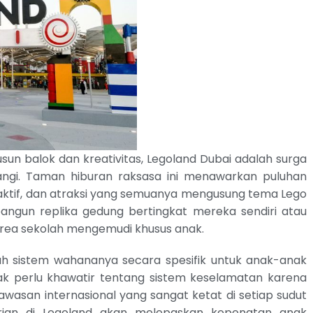
sun balok dan kreativitas, Legoland Dubai adalah surga
angi. Taman hiburan raksasa ini menawarkan puluhan
aktif, dan atraksi yang semuanya mengusung tema Lego
angun replika gedung bertingkat mereka sendiri atau
 area sekolah mengemudi khusus anak.
h sistem wahananya secara spesifik untuk anak-anak
dak perlu khawatir tentang sistem keselamatan karena
asan internasional yang sangat ketat di setiap sudut
rian di Legoland akan melepaskan kepenatan anak