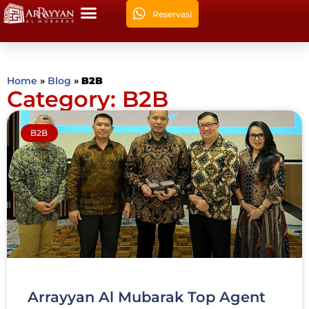
Reservasi
Home
»
Blog
»
B2B
Category: B2B
B2B
Arrayyan Al Mubarak Top Agent