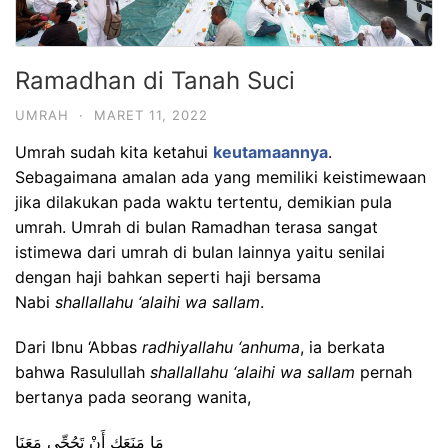
Ramadhan di Tanah Suci
UMRAH
·
MARET 11, 2022
Umrah sudah kita ketahui
keutamaannya
.
Sebagaimana amalan ada yang memiliki keistimewaan
jika dilakukan pada waktu tertentu, demikian pula
umrah. Umrah di bulan Ramadhan terasa sangat
istimewa dari umrah di bulan lainnya yaitu senilai
dengan haji bahkan seperti haji bersama
Nabi
shallallahu ‘alaihi wa sallam
.
Dari Ibnu ‘Abbas
radhiyallahu ‘anhuma
, ia berkata
bahwa Rasulullah
shallallahu ‘alaihi wa sallam
pernah
bertanya pada seorang wanita,
مَا مَنَعَكِ أَنْ تَحُجِّى مَعَنَا