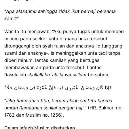
“
Apa alasanmu sehingga tidak ikut berhaji bersama
kami?
”
Wanita itu menjawab, “Aku punya tugas untuk memberi
minum pada seekor unta di mana unta tersebut
ditunggangi oleh ayah fulan dan anaknya –ditunggangi
suami dan anaknya-. Ia meninggalkan unta tadi tanpa
diberi minum, lantas kamilah yang bertugas
membawakan air pada unta tersebut. Lantas
Rasulullah
shallallahu ‘alaihi wa sallam
bersabda,
فَإِذَا كَانَ رَمَضَانُ اعْتَمِرِى فِيهِ فَإِنَّ عُمْرَةً فِى رَمَضَانَ حَجَّةٌ
“
Jika Ramadhan tiba, berumrahlah saat itu karena
umrah Ramadhan senilai dengan haji.
” (HR. Bukhari no.
1782 dan Muslim no. 1256).
Dalam lafazh Muslim disebutkan,