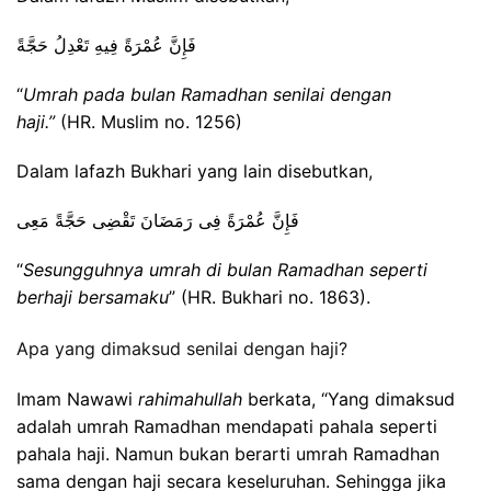
فَإِنَّ عُمْرَةً فِيهِ تَعْدِلُ حَجَّةً
“
Umrah pada bulan Ramadhan senilai dengan
haji.”
(HR. Muslim no. 1256)
Dalam lafazh Bukhari yang lain disebutkan,
فَإِنَّ عُمْرَةً فِى رَمَضَانَ تَقْضِى حَجَّةً مَعِى
“
Sesungguhnya umrah di bulan Ramadhan seperti
berhaji bersamaku
” (HR. Bukhari no. 1863).
Apa yang dimaksud senilai dengan haji?
Imam Nawawi
rahimahullah
berkata, “Yang dimaksud
adalah umrah Ramadhan mendapati pahala seperti
pahala haji. Namun bukan berarti umrah Ramadhan
sama dengan haji secara keseluruhan. Sehingga jika